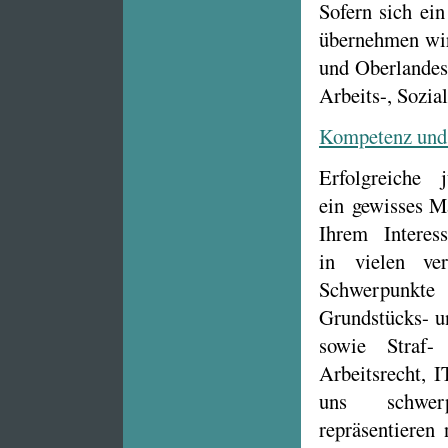
Sofern sich ein
übernehmen wir
und Oberlandesg
Arbeits-, Sozia
Kompetenz und 
Erfolgreiche 
ein gewisses Ma
Ihrem Interes
in vielen ver
Schwerpunkte
Grundstücks- u
sowie Straf- 
Arbeitsrecht, 
uns schwerp
repräsentieren