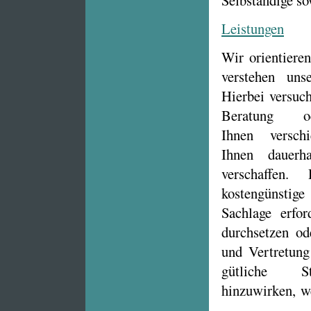
Selbständige so
Leistungen
Wir orientiere
verstehen unse
Hierbei versuch
Beratung o
Ihnen versch
Ihnen dauerha
verschaffen
kostengünstig
Sachlage erfo
durchsetzen od
und Vertretung 
gütliche St
hinzuwirken, we