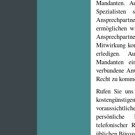
Mandanten. Au
Spezialisten
Ansprechpartne
ermöglichen w
Ansprechpartn
Mitwirkung kom
erledigen. 
Mandanten ein
verbundene Anw
Recht zu komm
Rufen Sie uns
kostengüns
voraussichtl
persönliche
telefonischer R
üblichen Büroz