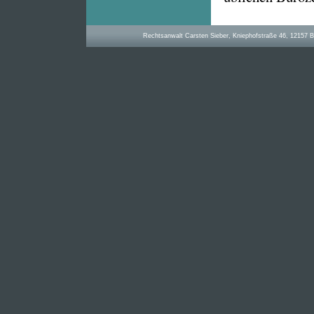
Rechtsanwalt Carsten Sieber, Kniephofstraße 46, 12157 Berl