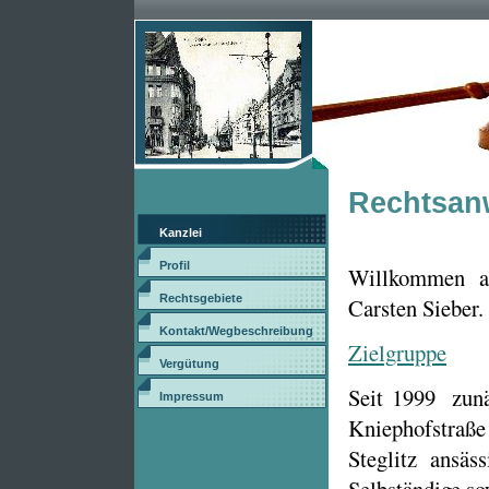
Rechtsanw
Kanzlei
Profil
Willkommen au
Rechtsgebiete
Carsten Sieber.
Kontakt/Wegbeschreibung
Zielgruppe
Vergütung
Seit 1999 zunä
Impressum
Kniephofstr
Steglitz ansäss